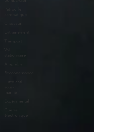
Bombardier
Patrouille
acrobatique
Chasseur
Entrainement
Transport
Vol
stationnaire
Amphibie
Reconnaissance
Lutte anti
sous-
marine
Expérimental
Guerre
électronique