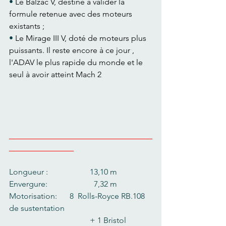
• 
Le Balzac V, destiné à valider la 
formule retenue avec des moteurs 
existants ;
• 
Le Mirage III V, doté de moteurs plus 
puissants. Il reste encore à ce jour , 
l'ADAV le plus rapide du monde et le 
seul à avoir atteint Mach 2
Long
ueur :   		13,10 m
Envergure:     		  7,32 m
Motorisation:     	8  Rolls-Royce RB.108 
de sustentation
  				+ 1 Bristol 