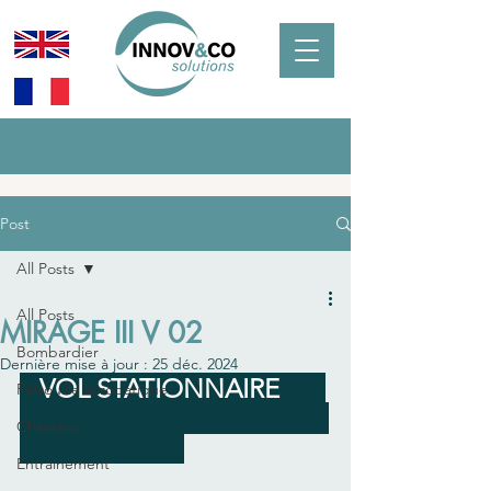
Post
All Posts
All Posts
MIRAGE III V 02
Bombardier
Dernière mise à jour :
25 déc. 2024
   VOL STATIONNAIRE       
Patrouille acrobatique
Chasseur
Entrainement