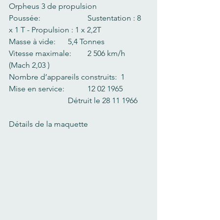
Orpheus 3 de propulsion
Poussée:    		Sustentation : 8 
x 1 T - Propulsion : 1 x 2,2T
Masse à vide:     	5,4 Tonnes 
Vitesse maximale:  	2 506 km/h  
(Mach 2,03 )
Nombre d’appareils construits:  1
Mise en service:  	12 02 1965   	
			Détruit le 28 11 1966
Détails de la maquette