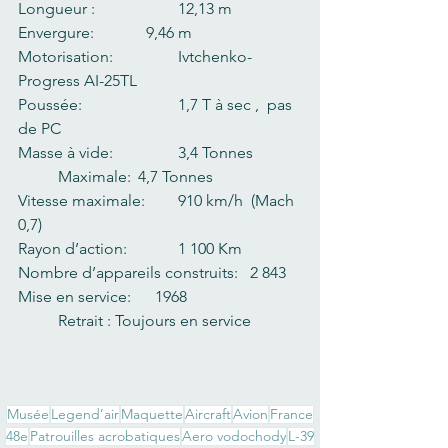
Longueur :   		12,13 m
Envergure:       	  9,46 m
Motorisation:        	Ivtchenko-
Progress AI-25TL
Poussée:      		1,7 T à sec ,  pas 
de PC
Masse à vide:       	3,4 Tonnes    	
	Maximale: 	4,7 Tonnes
Vitesse maximale:  	910 km/h  (Mach 
0,7)
Rayon d’action:     	1 100 Km
Nombre d’appareils construits:   2 843
Mise en service:      1968	 		
	Retrait : Toujours en service
Musée
Legend’air
Maquette
Aircraft
Avion
France
48e
Patrouilles acrobatiques
Aero vodochody
L-39