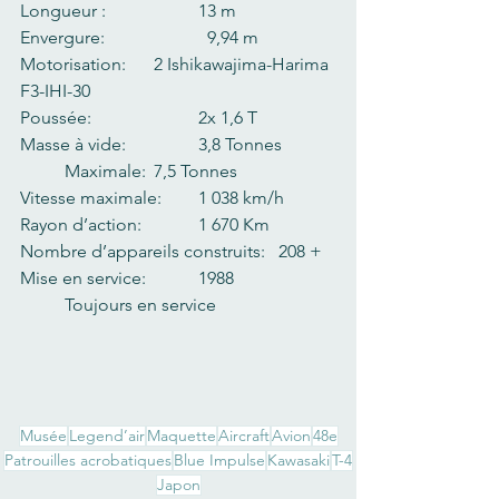
Longueur :   		13 m  
Envergure:   		  9,94 m
Motorisation:     	2 Ishikawajima-Harima 
F3-IHI-30
Poussée:     		2x 1,6 T
Masse à vide:       	3,8 Tonnes      	
	Maximale: 	7,5 Tonnes
Vitesse maximale:  	1 038 km/h  
Rayon d’action:   	1 670 Km
Nombre d’appareils construits:   208 +
Mise en service:   	1988  		
	Toujours en service
Musée
Legend’air
Maquette
Aircraft
Avion
48e
Patrouilles acrobatiques
Blue Impulse
Kawasaki
T-4
Japon