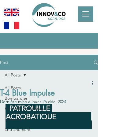
Post
All Posts
All Posts
T-4 Blue Impulse
Bombardier
Dernière mise à jour :
25 déc. 2024
  PATROUILLE 
Patrouille acrobatique
ACROBATIQUE                   
Chasseur
Entrainement