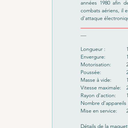
années 1980 afin de
combats aériens, il e
d'attaque électroni
Lo
En
M
P
V
Ra
Nombre d’appareils c
Détails de la maquet