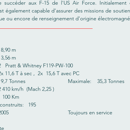
 succéder aux F-15 de l'US Air Force. Initialement 
st également capable d’assurer des missions de soutien m
que ou encore de renseignement d’origine électromagné
ngueur :    		18,90 m
vergure:    		13,56 m
otorisation:    	2   Pratt & Whitney F119-PW-100
oussée:   		2x 11,6 T à sec ,  2x  15,6 T avec PC
Masse à vide:      	19,7 Tonnes       			Maximale:    35,3 Tonnes
itesse maximale:  	2 410 km/h  (Mach 2,25 )
yon d’action:   	1 100 Km
onstruits:   195
Mise en service:   	2005  					Toujours en service
te