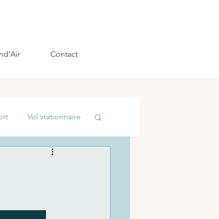
nd'Air
Contact
ort
Vol stationnaire
ctronique
               