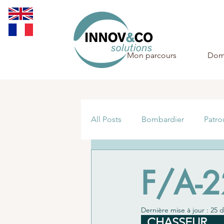
Mon parcours
Dom
All Posts
Bombardier
Patro
Amphibie
Reconnaissance
F/A-
Dernière mise à jour :
25 d
  CHASSEUR             