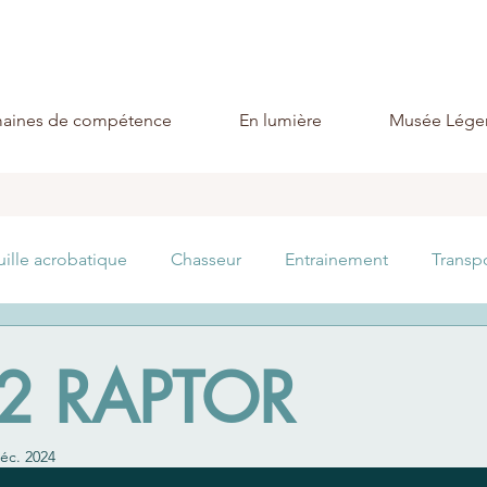
aines de compétence
En lumière
Musée Lége
uille acrobatique
Chasseur
Entrainement
Transp
Lutte anti sous-marine
Expérimental
Guerre éle
22 RAPTOR
éc. 2024
                                                                    