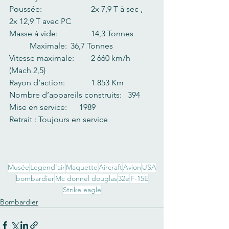
Poussée:      		2x 7,9 T à sec ,   
2x 12,9 T avec PC
Masse à vide:       	14,3 Tonnes	
	Maximale:	36,7 Tonnes
Vitesse maximale:  	2 660 km/h  
(Mach 2,5)
Rayon d’action:     	1 853 Km
Nombre d’appareils construits:   394
Mise en service:      1989  			
Retrait : Toujours en service
Musée
Legend’air
Maquette
Aircraft
Avion
USA
bombardier
Mc donnel douglas
32e
F-15E
Strike eagle
Bombardier