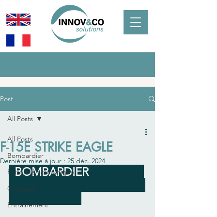
Post
All Posts
All Posts
F-15E STRIKE EAGLE
Bombardier
Dernière mise à jour :
25 déc. 2024
  BOMBARDIER                   
Patrouille acrobatique
Chasseur
Entrainement