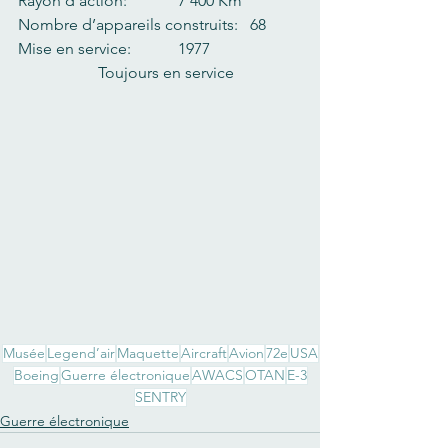
Rayon d’action:   	7 400 Km
Nombre d’appareils construits:   68
Mise en service:   	1977  		
		Toujours en service
Musée
Legend’air
Maquette
Aircraft
Avion
72e
USA
Boeing
Guerre électronique
AWACS
OTAN
E-3
SENTRY
Guerre électronique