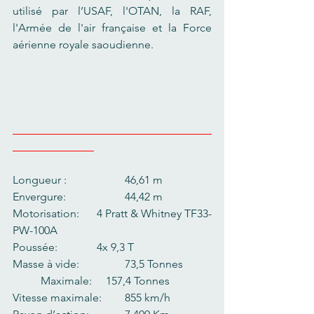
utilisé par l’USAF, l'OTAN, la RAF, 
l'Armée de l'air française et la Force 
aérienne royale saoudienne. 
Longueur :     		46,61 m
Envergure:     		44,42 m
Motorisation:     	4 Pratt & Whitney TF33-
PW-100A
Poussée:   		4x 9,3 T
Masse à vide:      	73,5 Tonnes       	
	Maximale:     157,4 Tonnes
Vitesse maximale:  	855 km/h  