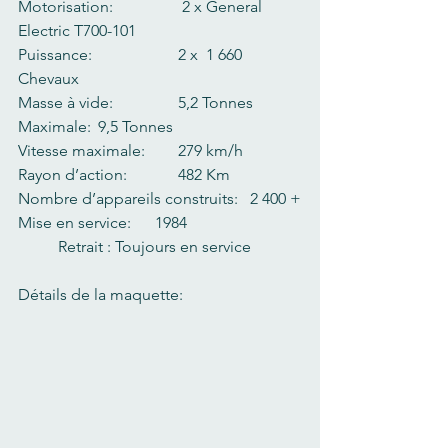
Motorisation:        	 2 x General 
Electric T700-101
Puissance:      		2 x  1 660 
Chevaux
Masse à vide:       	5,2 Tonnes		
Maximale: 	9,5 Tonnes
Vitesse maximale:  	279 km/h
Rayon d’action:     	482 Km
Nombre d’appareils construits:   2 400 +
Mise en service:      1984			
	Retrait : Toujours en service
Détails de la maquette: