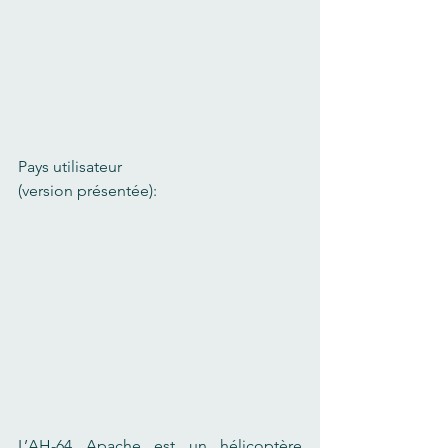
Pays utilisateur 
(version présentée):
L’AH-64 Apache est un hélicoptère 