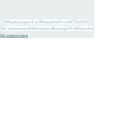
Musée
Legend’air
Maquette
Aircraft
72e
USA
Vol stationnaire
Hélicoptère
Boeing
AH-64
Apache
Vol stationnaire
Voir tout
Posts similaires