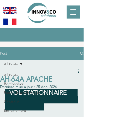
Post
All Posts
All Posts
AH-64A APACHE
Bombardier
Dernière mise à jour :
25 déc. 2024
   VOL STATIONNAIRE       
Patrouille acrobatique
Chasseur
Entrainement