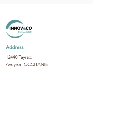
Address
12440 Tayrac,
Aveyron OCCITANIE
Contact
E-mail :
eric@magre.fr
Tel :
06 64 89 57 72
Réseaux sociaux
Linkedin