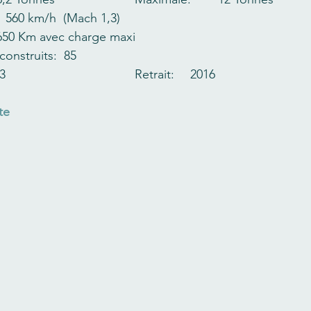
itesse maximale:  	1 560 km/h  (Mach 1,3)
ayon d’action:   	650 Km avec charge maxi
onstruits:  85
Mise en service:  1993  					Retrait:  	2016
te