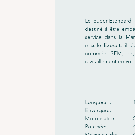
Le Super-Étendard e
destiné à être emba
service dans la Mar
missile Exocet, il s
nommée SEM, reçoi
ravitaillement en vol
Lo
En
M
P