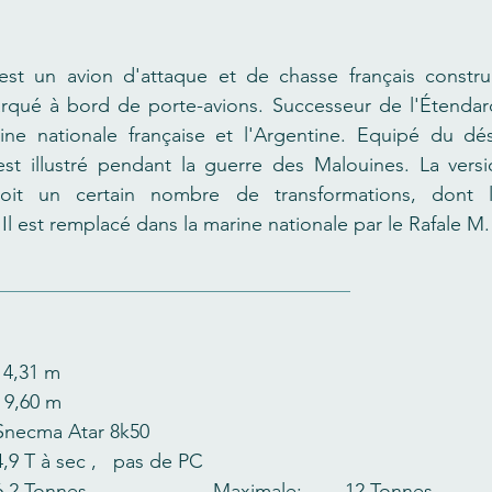
st un avion d'attaque et de chasse français construit
rqué à bord de porte-avions. Successeur de l'Étendard 
ine nationale française et l'Argentine. Equipé du dés
’est illustré pendant la guerre des Malouines. La vers
t un certain nombre de transformations, dont l
. Il est remplacé dans la marine nationale par le Rafale M.
ngueur :   		14,31 m
vergure:      		  9,60 m
otorisation:     	Snecma Atar 8k50
oussée:      		4,9 T à sec ,   pas de PC
Masse à vide:      	6,2 Tonnes  			Maximale: 	12 Tonnes