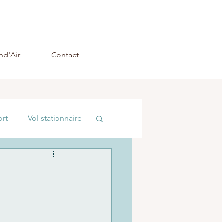
nd'Air
Contact
ort
Vol stationnaire
ctronique