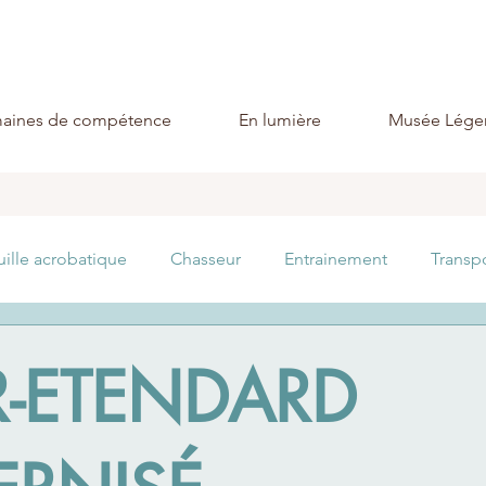
aines de compétence
En lumière
Musée Lége
uille acrobatique
Chasseur
Entrainement
Transp
Lutte anti sous-marine
Expérimental
Guerre éle
R-ETENDARD